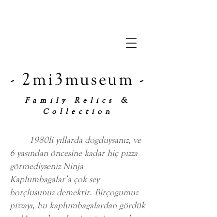
- 2mi3museum -
Family Relics &
Collection
1980li yıllarda dogduysanız, ve
6 yasından öncesine kadar hiç pizza
görmediyseniz Ninja
Kaplumbagalar’a çok sey
borçlusunuz demektir. Birçogumuz
pizzayı, bu kaplumbagalardan gördük