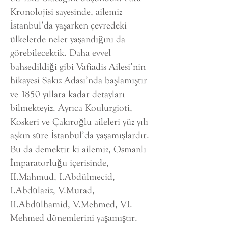
Kronolojisi sayesinde, ailemiz
İstanbul’da yaşarken çevredeki
ülkelerde neler yaşandığını da
görebilecektik. Daha evvel
bahsedildiği gibi Vafiadis Ailesi’nin
hikayesi Sakız Adası’nda başlamıştır
ve 1850 yıllara kadar detayları
bilmekteyiz. Ayrıca Koulurgioti,
Koskeri ve Çakıroğlu aileleri yüz yılı
aşkın süre İstanbul’da yaşamışlardır.
Bu da demektir ki ailemiz, Osmanlı
İmparatorluğu içerisinde,
II.Mahmud, I.Abdülmecid,
I.Abdülaziz, V.Murad,
II.Abdülhamid, V.Mehmed, VI.
Mehmed dönemlerini yaşamıştır.