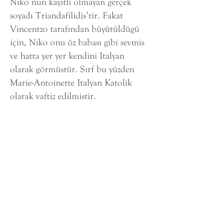
Niko’nun kayıtlı olmayan gerçek
soyadı Triandafilidis’tir. Fakat
Vincentzo tarafından büyütüldügü
için, Niko onu öz babası gibi sevmis
ve hatta yer yer kendini Italyan
olarak görmüstür. Sırf bu yüzden
Marie-Antoinette Italyan Katolik
olarak vaftiz edilmistir.
Maria Antoinette, Dimitri ile
evlenmek için Ortodoks usulünce
tekrar vaftiz olmustur. Aile 1968’e
kadar Sarıyer’de yasayıp ardından
Atina’ya göç etmistir.
Koulurgioti ailesinde çok önemli
bir isim vardır ki, kendisi Theodora